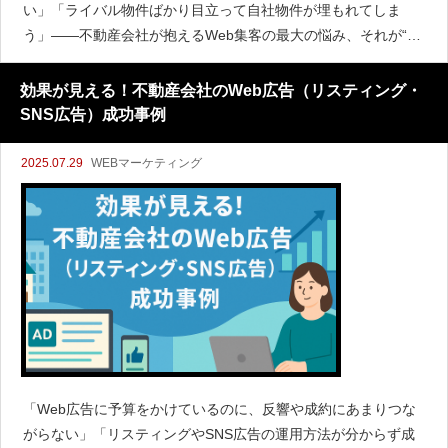
い」「ライバル物件ばかり目立って自社物件が埋もれてしま
う」――不動産会社が抱えるWeb集客の最大の悩み、それが“掲
載順位”です。実は、ポータルサイトや自社サイトでの掲載順位
は成約数や反響数に直結する超重要指標。近年は掲載アルゴリ
効果が見える！不動産会社のWeb広告（リスティング・
ズムも
SNS広告）成功事例
2025.07.29
WEBマーケティング
「Web広告に予算をかけているのに、反響や成約にあまりつな
がらない」「リスティングやSNS広告の運用方法が分からず成