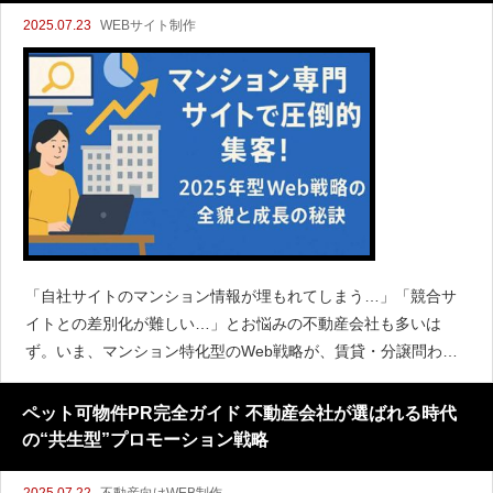
2025.07.23
WEBサイト制作
「自社サイトのマンション情報が埋もれてしまう…」「競合サ
イトとの差別化が難しい…」とお悩みの不動産会社も多いは
ず。いま、マンション特化型のWeb戦略が、賃貸・分譲問わず
大きな注目を集めています。検索・デザイン・パーソナライ
ズ・SNS連携・業務効率化まで、Webで勝つための必須条件は
ペット可物件PR完全ガイド 不動産会社が選ばれる時代
日々変わ
の“共生型”プロモーション戦略
2025.07.22
不動産向けWEB制作