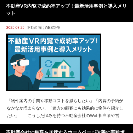
か。実は、サイトリニューアルの適切なタイミングを見極める
不動産VR内覧で成約率アップ！最新活用事例と導入メリ
ことは、集客力や
ット
2025.07.25
不動産向けWEB制作
「物件案内の手間や移動コストを減らしたい」「内覧の予約が
なかなか埋まらない」「遠方の顧客にも効果的に物件を紹介し
たい」――こうした悩みを持つ不動産会社のWeb担当者や営業
スタッフが急増しています。そんな中、近年注目されているの
が“VR（バーチャルリアリティ）内覧”の導入です。VR内覧は成
不動産会社の集客を加速するホームページ改善の実践ポ