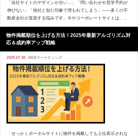
「自社サイトのデザインが古い…」「問い合わせや見学予約が
伸びない」「他社と似た印象で埋もれてしまう」——多くの不
動産会社が直面する悩みです。今やコーポレートサイトは、単
なる会社案内ページではありません。第一印象から集客、採
用、顧客体験、業務効率化まで、経営戦略の中心的役割を担う
物件掲載順位を上げる方法！2025年最新アルゴリズム対
時代となりました。
応＆成約率アップ戦略
2025.07.30
WEBマーケティング
「せっかくポータルサイトに物件を掲載しても上位表示されな