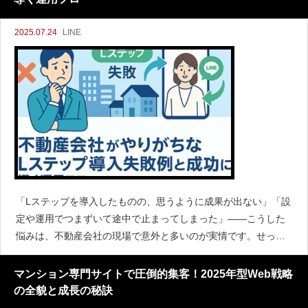
2025.07.24
LINE
「Lステップを導入したものの、思うように成果が出ない」「設
定や運用でつまずいて途中で止まってしまった」――こうした
悩みは、不動産会社の現場で意外と多いのが実情です。せっか
くの便利なツールも、初期設計や運用フローに落とし穴がある
と十分に活用できません。本記事では、不動産会社が陥りがち
マンション専門サイトで圧倒的集客！2025年型Web戦略
なLステップ導入
の全貌と成長の秘訣