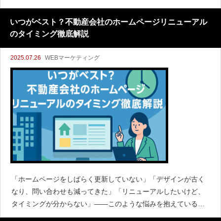
で“FAQページの質”が他社との差を決定づける時代となりまし
た。問い合わせ数の削減だけでなく、顧客満足度の向上・成約
いつがベスト？不動産会社のホームページリニューアル
率アップ・
のタイミング徹底解説
2025.07.26
WEBマーケティング
「ホームページをしばらく更新していない」「デザインが古く
なり、問い合わせも減ってきた」「リニューアルしたいけど、
タイミングが分からない」――このような悩みを抱えている不
動産会社のWeb担当者や経営層の方も多いのではないでしょう