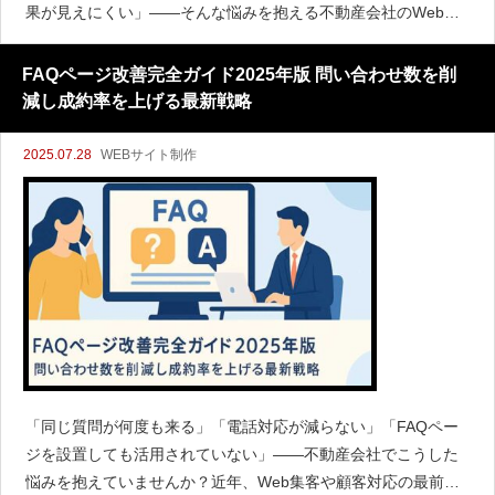
果が見えにくい」――そんな悩みを抱える不動産会社のWeb担
当者や経営者は少なくありません。近年は、ターゲット層やエ
リアを絞ったWeb広告の活用で“費用対効果”を最大化し、成約
FAQページ改善完全ガイド2025年版 問い合わせ数を削
率や問い
減し成約率を上げる最新戦略
2025.07.28
WEBサイト制作
「同じ質問が何度も来る」「電話対応が減らない」「FAQペー
ジを設置しても活用されていない」――不動産会社でこうした
悩みを抱えていませんか？近年、Web集客や顧客対応の最前線