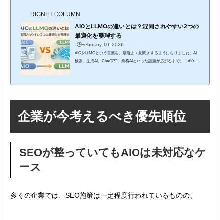
RIGNET COLUMN
AIOとLLMOの違いとは？混同されやすい2つの
最適化を整理する
🕒️February 10, 2026
AIOやLLMOという言葉を、最近よく見聞きするようになりました。AI
検索、生成AI、ChatGPT、業務AIといった話題が広がる中で、「AIOも
LLMOも結局はAI対策の話では？」と捉えられがちです。しかし、この
2つは対象としているレイヤーがまったく異なります。この違いを曖昧
にしたままAI施策を検討すると、不要なシステム投資や、目的と手段
が噛み合わない施策に陥りやすくなります。本記事では、AIOとLLMO
の違いを整理したうえで、企業が今どこに注力すべきかを明確にしま
企業が今考えるべき優先順位
す。AIOとLLMOの違いを一言で整理すると最初に結論を示します。AI
O（...
SEOが整っていてもAIOは未対応なケ
ース
多くの企業では、SEO施策は一定程度行われているものの、