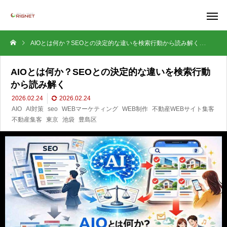
AIOとは何か？SEOとの決定的な違いを検索行動から読み解く
AIO
AIOとは何か？SEOとの決定的な違いを検索行動
から読み解く
2026.02.24
2026.02.24
AIO
AI対策
seo
WEBマーケティング
WEB制作
不動産WEBサイト集客
不動産集客
東京
池袋
豊島区