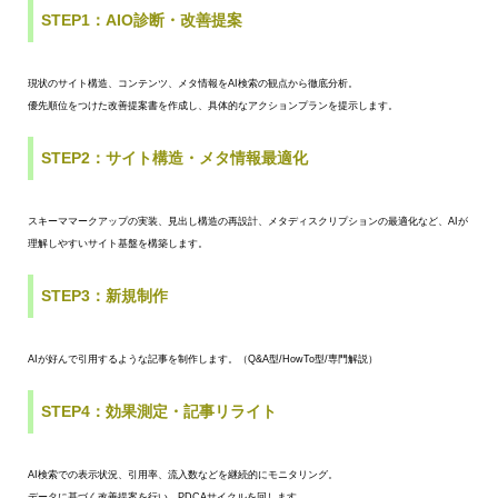
STEP1：AIO診断・改善提案
現状のサイト構造、コンテンツ、メタ情報をAI検索の観点から徹底分析。
優先順位をつけた改善提案書を作成し、具体的なアクションプランを提示します。
STEP2：サイト構造・メタ情報最適化
スキーママークアップの実装、見出し構造の再設計、メタディスクリプションの最適化など、AIが
理解しやすいサイト基盤を構築します。
STEP3：新規制作
AIが好んで引用するような記事を制作します。（Q&A型/HowTo型/専門解説）
STEP4：効果測定・記事リライト
AI検索での表示状況、引用率、流入数などを継続的にモニタリング。
データに基づく改善提案を行い、PDCAサイクルを回します。