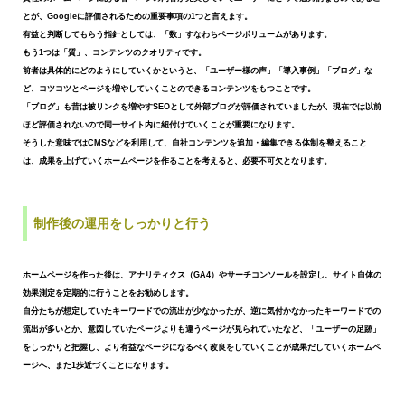
とが、
Googleに評価されるための重要事項の1つと言えます。
有益と判断してもらう指針としては、「数」すなわちページボリュームがあります。
もう1つは「質」、コンテンツのクオリティです。
前者は具体的にどのようにしていくかというと、
「ユーザー様の声」「導入事例」「ブログ」な
ど、
コツコツとページを増やしていくことのできるコンテンツをもつことです。
「ブログ」も昔は被リンクを増やすSEOとして外部ブログが評価されていましたが、
現在では以前
ほど評価されないので同一サイト内に紐付けていくことが重要になります。
そうした意味ではCMSなどを利用して、自社コンテンツを追加・編集できる体制を整えること
は、
成果を上げていくホームページを作ることを考えると、必要不可欠となります。
制作後の運用をしっかりと行う
ホームページを作った後は、アナリティクス（GA4）やサーチコンソールを設定し、
サイト自体の
効果測定を定期的に行うことをお勧めします。
自分たちが想定していたキーワードでの流出が少なかったが、
逆に気付かなかったキーワードでの
流出が多いとか、
意図していたページよりも違うページが見られていたなど、
「ユーザーの足跡」
をしっかりと把握し、
より有益なページになるべく改良をしていくことが
成果だしていくホームペ
ージへ、また1歩近づくことになります。