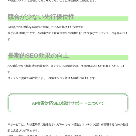
AI検索のシェアは急増しており対応しないことは機会損失に直結します。
競合が少ない先行優位性
現時点でAIO対応を本格的に実施している企業はまだ少数です。
今から取り組むことで、AI検索での上位表示や引用獲得において大きなアドバンテージを得られま
す。
長期的SEO効果の向上
AIO対応で行う情報構造の最適化、コンテンツの明確化は、従来のSEOにも好影響をもたらしま
す。
コンテンツ資産の再設計により、検索エンジン評価も同時に向上します。
AI検索対応SEO設計サポートについて
本サービスは、AI検索時代に最適化されたWebサイト構造とコンテンツ設計を実現するための包括
的な支援プログラムです。