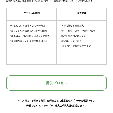
診断から実装、運用改善まで、貴社のデジタル資産をAI検索エンジンに最適化します。
サービスの目的
支援範囲
•AI検索での可視性・引用率の向上
•AI対応診断と改善提案
•コンテンツの構造化と要約性の強化
•サイト構造・スキーマ最適化設計
•従来SEOとAIOの両立による安定集客
•既存記事のAIO対応リライト
•長期的なコンテンツ資産価値の向上
•新規コンテンツ制作
•効果測定と継続的な運用支援
提供プロセス
AIO対応は、診断から実装、効果測定まで体系的なアプローチが必要です。
弊社では4つのステップで、確実な成果実現を目指します。