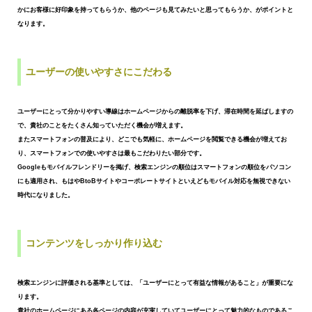
かにお客様に好印象を持ってもらうか、
他のページも見てみたいと思ってもらうか、がポイントと
なります。
ユーザーの使いやすさにこだわる
ユーザーにとって分かりやすい導線はホームページからの離脱率を下げ、
滞在時間を延ばしますの
で、貴社のことをたくさん知っていただく機会が増えます。
またスマートフォンの普及により、どこでも気軽に、ホームページを閲覧できる機会が増えてお
り、
スマートフォンでの使いやすさは最もこだわりたい部分です。
Googleもモバイルフレンドリーを掲げ、
検索エンジンの順位はスマートフォンの順位をパソコン
にも適用され、
もはやBtoBサイトやコーポレートサイトといえどもモバイル対応を無視できない
時代になりました。
コンテンツをしっかり作り込む
検索エンジンに評価される基準としては、
「ユーザーにとって有益な情報があること」が重要にな
ります。
貴社のホームページにある各ページの内容が充実していて
ユーザーにとって魅力的なものであるこ