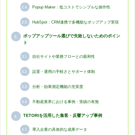
2.4.
Popup Maker：低コストでシンプルな操作性
2.5.
HubSpot：CRM連携で多機能なポップアップ実現
3.
ポップアップツール選びで失敗しないためのポイン
ト
3.1.
自社サイトや業務フローとの親和性
3.2.
設置・運用の手軽さとサポート体制
3.3.
分析・効果測定機能の充実度
3.4.
不動産業界における事例・実績の有無
4.
TETORIを活用した集客・反響アップ事例
4.1.
導入企業の具体的な成果データ