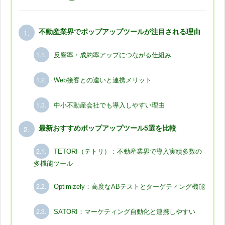
1.
不動産業界でポップアップツールが注目される理由
1.1.
反響率・成約率アップにつながる仕組み
1.2.
Web接客との違いと連携メリット
1.3.
中小不動産会社でも導入しやすい理由
2.
最新おすすめポップアップツール5選を比較
2.1.
TETORI（テトリ）：不動産業界で導入実績多数の
多機能ツール
2.2.
Optimizely：高度なABテストとターゲティング機能
2.3.
SATORI：マーケティング自動化と連携しやすい