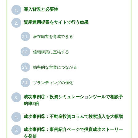
1.
導入背景と必要性
2.
資産運用提案をサイトで行う効果
2.1.
潜在顧客を育成できる
2.2.
信頼構築に直結する
2.3.
効率的な営業につながる
2.4.
ブランディングの強化
3.
成功事例①：投資シミュレーションツールで相談予
約率2倍
4.
成功事例②：不動産投資コラムで検索流入を大幅増
5.
成功事例③：事例紹介ページで投資成功ストーリー
を発信