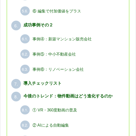
5.6.
⑥ 編集で付加価値をプラス
6.
成功事例その２
6.1.
事例④：新築マンション販売会社
6.2.
事例⑤：中小不動産会社
6.3.
事例⑥：リノベーション会社
7.
導入チェックリスト
8.
今後のトレンド：物件動画はどう進化するのか
8.1.
① VR・360度動画の普及
8.2.
② AIによる自動編集