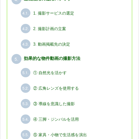
4.1.
1. 撮影サービスの選定
4.2.
2. 撮影計画の立案
4.3.
3. 動画掲載先の決定
5.
効果的な物件動画の撮影方法
5.1.
① 自然光を活かす
5.2.
② 広角レンズを使用する
5.3.
③ 導線を意識した撮影
5.4.
④ 三脚・ジンバルを活用
5.5.
⑤ 家具・小物で生活感を演出