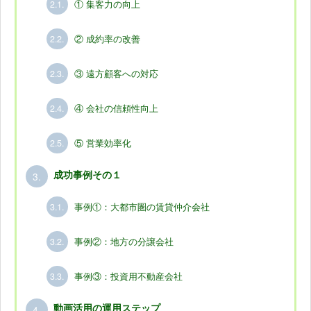
2.1.
① 集客力の向上
2.2.
② 成約率の改善
2.3.
③ 遠方顧客への対応
2.4.
④ 会社の信頼性向上
2.5.
⑤ 営業効率化
3.
成功事例その１
3.1.
事例①：大都市圏の賃貸仲介会社
3.2.
事例②：地方の分譲会社
3.3.
事例③：投資用不動産会社
4.
動画活用の運用ステップ