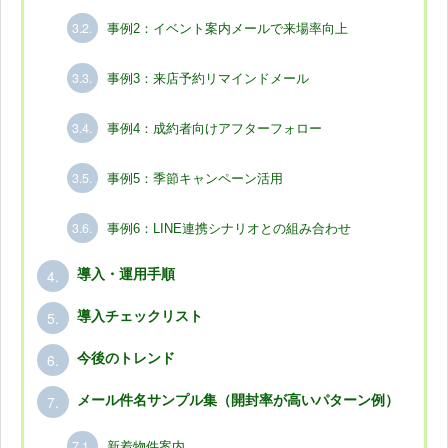
3.2.
事例2：イベント案内メールで来場率向上
3.3.
事例3：来店予約リマインドメール
3.4.
事例4：成約者向けアフターフォロー
3.5.
事例5：季節キャンペーン活用
3.6.
事例6：LINE連携シナリオとの組み合わせ
4.
導入・運用手順
5.
導入チェックリスト
6.
今後のトレンド
7.
メール件名サンプル集（開封率が高いパターン例）
7.1.
新着物件案内