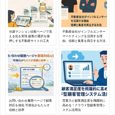
分譲マンション比較ページで見
不動産会社がインフルエンサー
える化を実現 顧客の選択を後
マーケティングを活用する理
押しする不動産サイトの工夫
由。信頼と集客を両立する方法
お問い合わせ履歴ページで顧客
営業力と顧客満足度を飛躍的に
対応を強化 可視化がもたらす
高める！クラウド型顧客管理シ
信頼と効率
ステム活用法