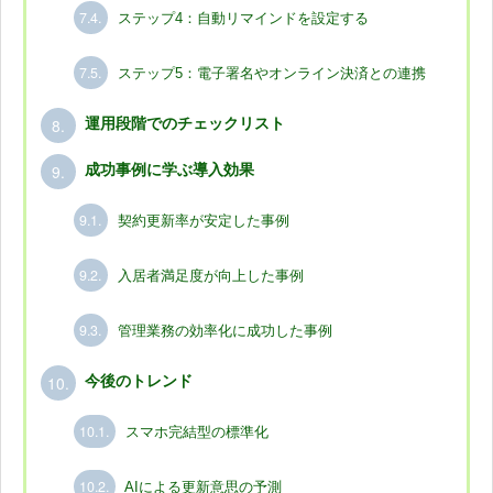
7.4.
ステップ4：自動リマインドを設定する
7.5.
ステップ5：電子署名やオンライン決済との連携
8.
運用段階でのチェックリスト
9.
成功事例に学ぶ導入効果
9.1.
契約更新率が安定した事例
9.2.
入居者満足度が向上した事例
9.3.
管理業務の効率化に成功した事例
10.
今後のトレンド
10.1.
スマホ完結型の標準化
10.2.
AIによる更新意思の予測