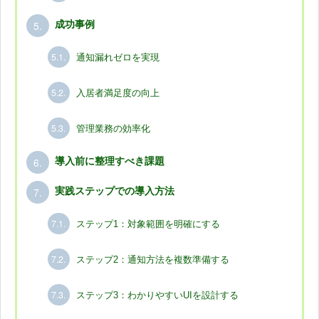
5.
成功事例
5.1.
通知漏れゼロを実現
5.2.
入居者満足度の向上
5.3.
管理業務の効率化
6.
導入前に整理すべき課題
7.
実践ステップでの導入方法
7.1.
ステップ1：対象範囲を明確にする
7.2.
ステップ2：通知方法を複数準備する
7.3.
ステップ3：わかりやすいUIを設計する