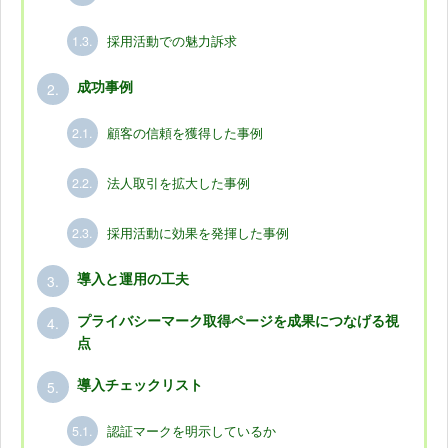
1.3.
採用活動での魅力訴求
2.
成功事例
2.1.
顧客の信頼を獲得した事例
2.2.
法人取引を拡大した事例
2.3.
採用活動に効果を発揮した事例
3.
導入と運用の工夫
4.
プライバシーマーク取得ページを成果につなげる視
点
5.
導入チェックリスト
5.1.
認証マークを明示しているか