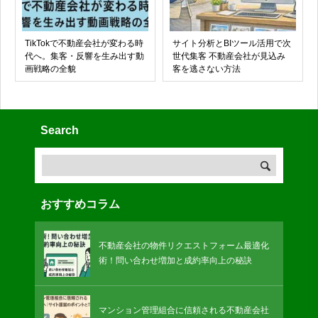
TikTokで不動産会社が変わる時
サイト分析とBIツール活用で次
代へ。集客・反響を生み出す動
世代集客 不動産会社が見込み
画戦略の全貌
客を逃さない方法
Search
おすすめコラム
不動産会社の物件リクエストフォーム最適化
術！問い合わせ増加と成約率向上の秘訣
マンション管理組合に信頼される不動産会社