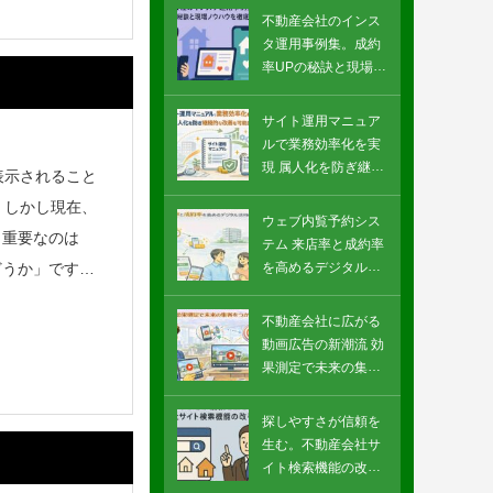
不動産会社のインス
タ運用事例集。成約
率UPの秘訣と現場ノ
ウハウを徹底公開
サイト運用マニュア
ルで業務効率化を実
現 属人化を防ぎ継続
表示されること
的な改善を可能にす
。しかし現在、
る
ウェブ内覧予約シス
、重要なのは
テム 来店率と成約率
を高めるデジタル活
どうか」です。
用の最前線
不動産会社に広がる
動画広告の新潮流 効
果測定で未来の集客
をつかむ
探しやすさが信頼を
生む。不動産会社サ
イト検索機能の改善
戦略