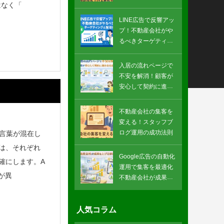
はなく「
げる最新カラー戦略
LINE広告で反響アッ
プ！不動産会社がや
るべきターゲティン
グと配信戦略
入居の流れページで
不安を解消！顧客が
安心して契約に進め
る仕組み
不動産会社の集客を
変える！スタッフブ
ログ運用の成功法則
う言葉が混在し
は、それぞれ
Google広告の自動化
確にします。A
運用で集客を最適化
が異
不動産会社が成果を
上げる新常識
人気コラム