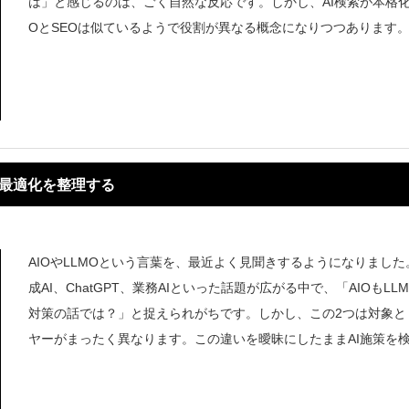
は」と感じるのは、ごく自然な反応です。しかし、AI検索が本格化
OとSEOは似ているようで役割が異なる概念になりつつあります
の最適化を整理する
AIOやLLMOという言葉を、最近よく見聞きするようになりました
成AI、ChatGPT、業務AIといった話題が広がる中で、「AIOもLL
対策の話では？」と捉えられがちです。しかし、この2つは対象と
ヤーがまったく異なります。この違いを曖昧にしたままAI施策を