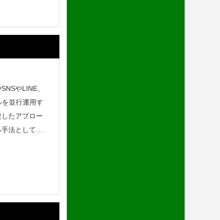
SやLINE、
ルを並行運用す
複したアプロー
る手法として注