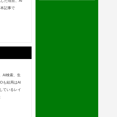
した現在、AI
。本記事で
。AI検索、生
MOも結局はAI
しているレイ
検